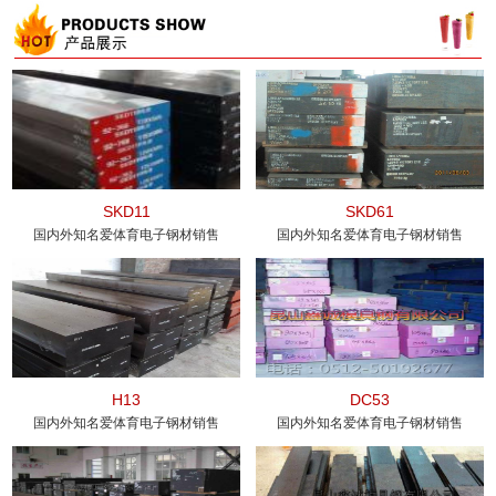
SKD11
SKD61
国内外知名爱体育电子钢材销售
国内外知名爱体育电子钢材销售
H13
DC53
国内外知名爱体育电子钢材销售
国内外知名爱体育电子钢材销售