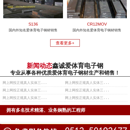
S136
CR12MOV
国内外知名爱体育电子钢材销售
国内外知名爱体育电子钢材销售
查看更多+
1
2
新闻动态
鑫诚爱体育电子钢
专业从事各种优质爱体育电子钢材生产和销售！
网上网投正规真人实体三...
网上网投正规真人实体三...
网上网投正规真人实体三...
网上网投正规真人实体三...
网上网投正规真人实体三...
网上网投正规真人实体三...
拥有多名技术精湛、业务娴熟的工程师