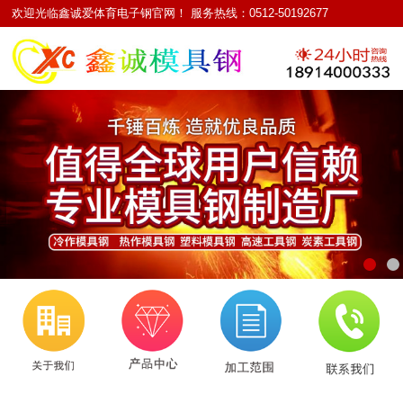
欢迎光临鑫诚爱体育电子钢官网！ 服务热线：0512-50192677