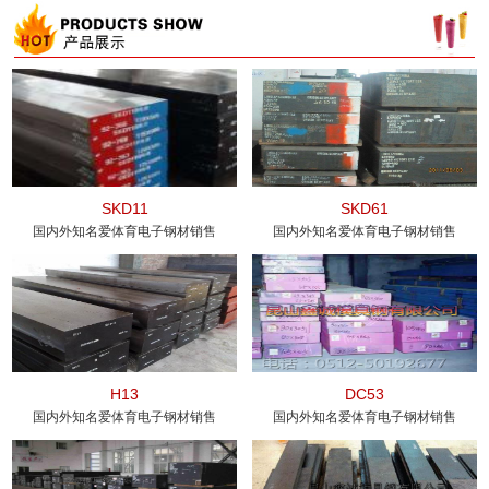
SKD11
SKD61
国内外知名爱体育电子钢材销售
国内外知名爱体育电子钢材销售
H13
DC53
国内外知名爱体育电子钢材销售
国内外知名爱体育电子钢材销售