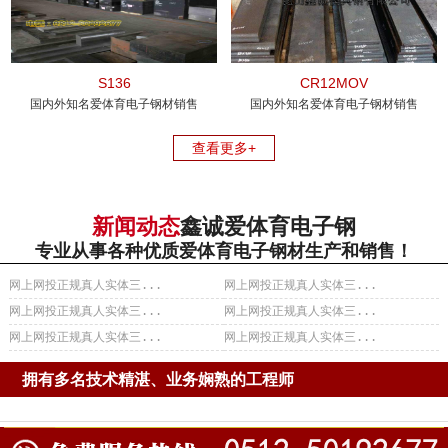
S136
CR12MOV
国内外知名爱体育电子钢材销售
国内外知名爱体育电子钢材销售
查看更多+
1
2
新闻动态
鑫诚爱体育电子钢
专业从事各种优质爱体育电子钢材生产和销售！
网上网投正规真人实体三...
网上网投正规真人实体三...
网上网投正规真人实体三...
网上网投正规真人实体三...
网上网投正规真人实体三...
网上网投正规真人实体三...
拥有多名技术精湛、业务娴熟的工程师