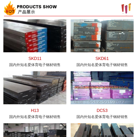
SKD11
SKD61
国内外知名爱体育电子钢材销售
国内外知名爱体育电子钢材销售
H13
DC53
国内外知名爱体育电子钢材销售
国内外知名爱体育电子钢材销售