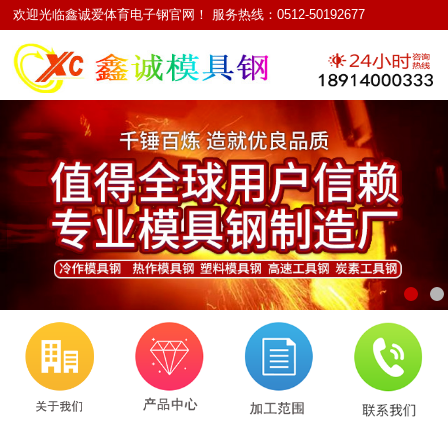
欢迎光临鑫诚爱体育电子钢官网！ 服务热线：0512-50192677